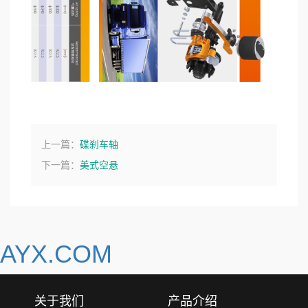
上一篇：
碟刹车轴
下一篇：
美式空悬
AYX.COM
关于我们
产品介绍