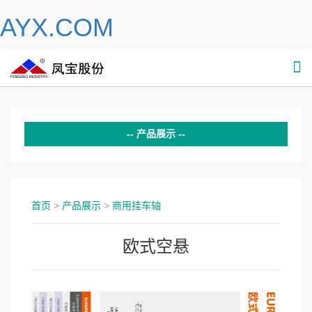
AYX.COM
产品展示
AYX.COM-爱游戏ayx·（中国）官方网站
商用挂车轴
首页
>
产品展示
>
商用挂车轴
高导电电极钢棒
欧式空悬
副产品