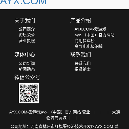
AYX.COM
关于我们
产品介绍
公司简介
AYX.COM-爱游戏
资质荣誉
ayx·（中国）官方网站
营业执照
商用挂车桥
高导电电极钢棒
媒体中心
联系我们
公司新闻
联系我们
新闻动态
招贤纳士
微信公众号
AYX.COM-爱游戏ayx·（中国）官方网站 管业
|
|
|
大通
物流商贸城
|
|
公司地址：河南省林州市红旗渠经济技术开发区AYX.COM-爱