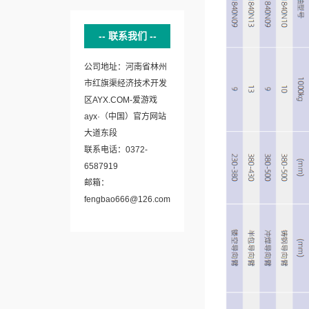
联系我们
公司地址：河南省林州
市红旗渠经济技术开发
区AYX.COM-爱游戏
ayx·（中国）官方网站
大道东段
联系电话：0372-
6587919
邮箱：
fengbao666@126.com