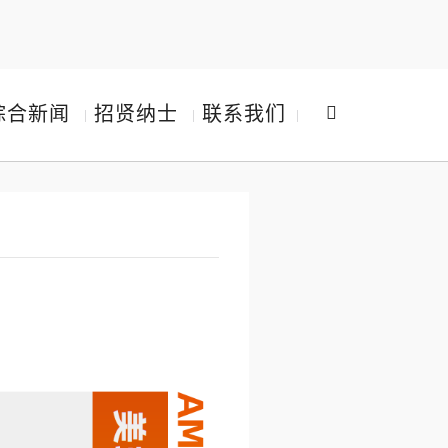
综合新闻
招贤纳士
联系我们