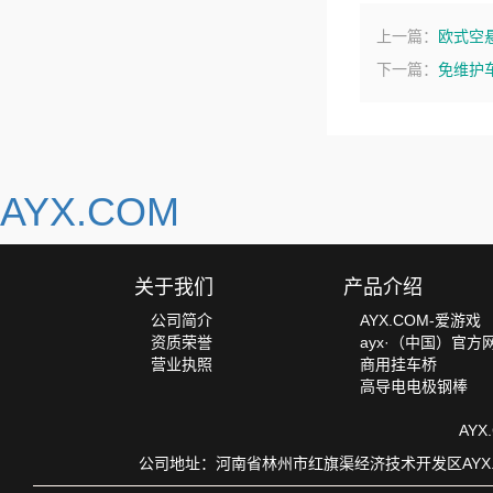
上一篇：
欧式空
下一篇：
免维护
AYX.COM
关于我们
产品介绍
公司简介
AYX.COM-爱游戏
资质荣誉
ayx·（中国）官方
营业执照
商用挂车桥
高导电电极钢棒
AY
公司地址：河南省林州市红旗渠经济技术开发区AYX.COM-爱