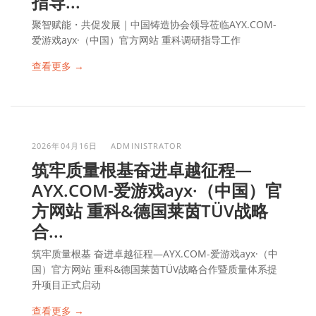
指导...
聚智赋能・共促发展｜中国铸造协会领导莅临AYX.COM-
爱游戏ayx·（中国）官方网站 重科调研指导工作
查看更多 →
2026年04月16日
ADMINISTRATOR
筑牢质量根基奋进卓越征程—
AYX.COM-爱游戏ayx·（中国）官
方网站 重科&德国莱茵TÜV战略
合...
筑牢质量根基 奋进卓越征程—AYX.COM-爱游戏ayx·（中
国）官方网站 重科&德国莱茵TÜV战略合作暨质量体系提
升项目正式启动
查看更多 →