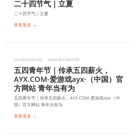
二十四节气｜立夏
二十四节气｜立夏
查看更多 →
2026年05月04日
ADMINISTRATOR
五四青年节｜传承五四薪火，
AYX.COM-爱游戏ayx·（中国）官
方网站 青年当有为
五四青年节｜传承五四薪火，AYX.COM-爱游戏ayx·（中
国）官方网站 青年当有为
查看更多 →