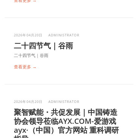
查看更多 →
2026年04月20日
ADMINISTRATOR
二十四节气｜谷雨
二十四节气｜谷雨
查看更多 →
2026年04月20日
ADMINISTRATOR
聚智赋能・共促发展｜中国铸造
协会领导莅临AYX.COM-爱游戏
ayx·（中国）官方网站 重科调研