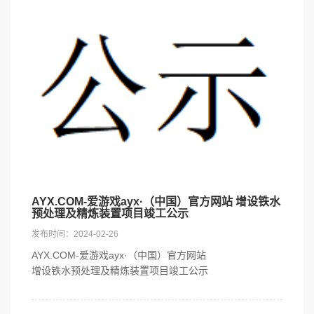
AYX.COM-爱游戏ayx·（中国）官方网站 增设铁水
预处理及精炼装置项目竣工公示
发布时间：2024-02-26
AYX.COM-爱游戏ayx·（中国）官方网站
增设铁水预处理及精炼装置项目竣工公示