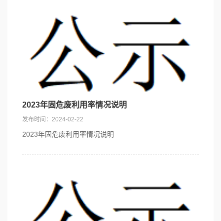
2023年固危废利用率情况说明
发布时间：2024-02-22
2023年固危废利用率情况说明