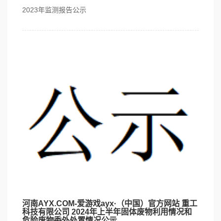
2023年监测报告公示
河南AYX.COM-爱游戏ayx·（中国）官方网站 重工
科技有限公司 2024年上半年固体废物利用情况和
危险废物委外处置情况公示