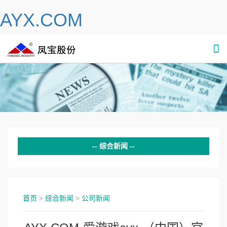
AYX.COM
综合新闻
公司新闻
公示
首页
>
综合新闻
>
公司新闻